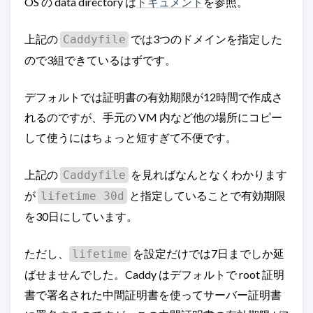
OS の data directory は
ドキュメント
を参照。
上記の
では3つのドメインを指定した
Caddyfile
ので3組できているはずです。
デフォルトでは証明書の有効期限が12時間で作成さ
れるのですが、手元の VM 内など他の場所にコピー
して使うにはちょっと短すぎて不便です。
上記の
を見ればなんとなくわかります
Caddyfile
が
と指定していることで有効期限
lifetime 30d
を30日にしています。
ただし、
を設定だけでは7日までしか延
lifetime
ばせませんでした。Caddy はデフォルトで root 証明
書で署名された中間証明書を使ってサーバー証明書