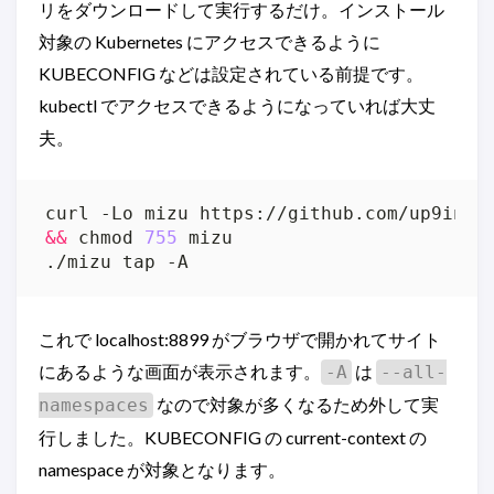
リをダウンロードして実行するだけ。インストール
対象の Kubernetes にアクセスできるように
KUBECONFIG などは設定されている前提です。
kubectl でアクセスできるようになっていれば大丈
夫。
curl -Lo mizu https://github.com/up9inc/
&&
 chmod 
755
./mizu tap -A
これで localhost:8899 がブラウザで開かれてサイト
にあるような画面が表示されます。
は
-A
--all-
なので対象が多くなるため外して実
namespaces
行しました。KUBECONFIG の current-context の
namespace が対象となります。