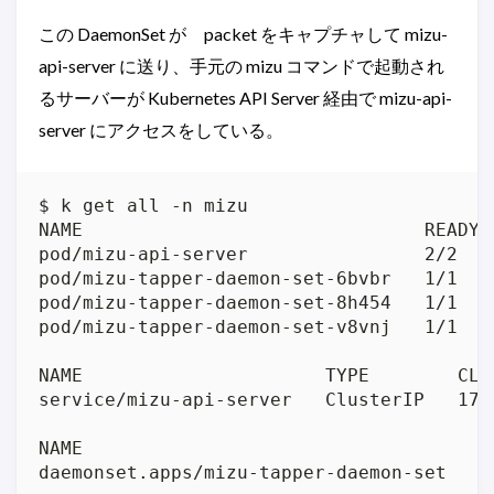
この DaemonSet が packet をキャプチャして mizu-
api-server に送り、手元の mizu コマンドで起動され
るサーバーが Kubernetes API Server 経由で mizu-api-
server にアクセスをしている。
$ k get all -n mizu

NAME                               READY 
pod/mizu-api-server                2/2   
pod/mizu-tapper-daemon-set-6bvbr   1/1   
pod/mizu-tapper-daemon-set-8h454   1/1   
pod/mizu-tapper-daemon-set-v8vnj   1/1   
NAME                      TYPE        CLU
service/mizu-api-server   ClusterIP   172
NAME                                    D
daemonset.apps/mizu-tapper-daemon-set   3