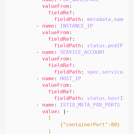
valueFrom
:
fieldRef
:
fieldPath
:
metadata.namesp
- 
name
:
INSTANCE_IP
valueFrom
:
fieldRef
:
fieldPath
:
status.podIP
- 
name
:
SERVICE_ACCOUNT
valueFrom
:
fieldRef
:
fieldPath
:
spec.serviceAcc
- 
name
:
HOST_IP
valueFrom
:
fieldRef
:
fieldPath
:
status.hostIP
- 
name
:
ISTIO_META_POD_PORTS
value
:
|-
            ]