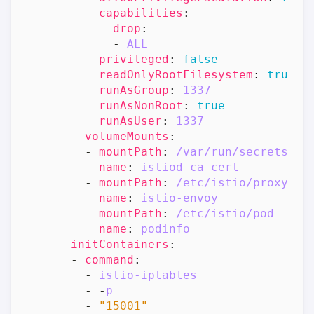
capabilities
:
drop
:
- 
ALL
privileged
:
false
readOnlyRootFilesystem
:
true
runAsGroup
:
1337
runAsNonRoot
:
true
runAsUser
:
1337
volumeMounts
:
- 
mountPath
:
/var/run/secrets/is
name
:
istiod-ca-cert
- 
mountPath
:
/etc/istio/proxy
name
:
istio-envoy
- 
mountPath
:
/etc/istio/pod
name
:
podinfo
initContainers
:
- 
command
:
- 
istio-iptables
- -
p
- 
"15001"