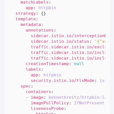
matchLabels
:
app
:
httpbin
strategy
:
{}
template
:
metadata
:
annotations
:
sidecar.istio.io/interceptionMod
sidecar.istio.io/status
:
'{"vers
traffic.sidecar.istio.io/exclude
traffic.sidecar.istio.io/include
traffic.sidecar.istio.io/include
creationTimestamp
:
null
labels
:
app
:
httpbin
security.istio.io/tlsMode
:
istio
spec
:
containers
:
- 
image
:
kennethreitz/httpbin:late
imagePullPolicy
:
IfNotPresent
livenessProbe
: