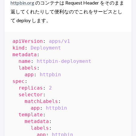
httpbin.org
のコンテナは Request Header をそのまま
返してくれたりして便利なのでこれをサービスとし
て deploy します。
apiVersion
:
apps/v1
kind
:
Deployment
metadata
:
name
:
httpbin-deployment
labels
:
app
:
httpbin
spec
:
replicas
:
2
selector
:
matchLabels
:
app
:
httpbin
template
:
metadata
:
labels
:
app
:
httpbin