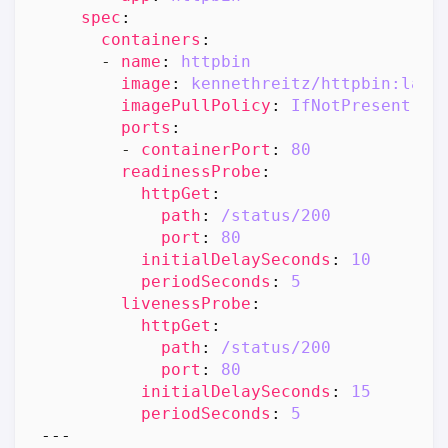
spec
:
containers
:
- 
name
:
httpbin
image
:
kennethreitz/httpbin:late
imagePullPolicy
:
IfNotPresent
ports
:
- 
containerPort
:
80
readinessProbe
:
httpGet
:
path
:
/status/200
port
:
80
initialDelaySeconds
:
10
periodSeconds
:
5
livenessProbe
:
httpGet
:
path
:
/status/200
port
:
80
initialDelaySeconds
:
15
periodSeconds
:
5
---