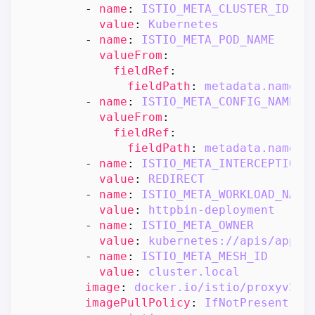
- 
name
:
ISTIO_META_CLUSTER_ID
value
:
Kubernetes
- 
name
:
ISTIO_META_POD_NAME
valueFrom
:
fieldRef
:
fieldPath
:
metadata.name
- 
name
:
ISTIO_META_CONFIG_NAMESP
valueFrom
:
fieldRef
:
fieldPath
:
metadata.namesp
- 
name
:
ISTIO_META_INTERCEPTION_
value
:
REDIRECT
- 
name
:
ISTIO_META_WORKLOAD_NAME
value
:
httpbin-deployment
- 
name
:
ISTIO_META_OWNER
value
:
kubernetes://apis/apps/
- 
name
:
ISTIO_META_MESH_ID
value
:
cluster.local
image
:
docker.io/istio/proxyv2:1
imagePullPolicy
:
IfNotPresent