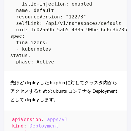
    istio-injection: enabled

  name: default

  resourceVersion: "12273"

  selfLink: /api/v1/namespaces/default

  uid: 1c02a69b-5ab5-433a-90be-6c6e3b78586
spec:

  finalizers:

  - kubernetes

status:

  phase: Active
先ほど deploy した httpbin に対してクラスタ内から
アクセスするための ubuntu コンテナを Deployment
として deploy します。
apiVersion
:
apps/v1
kind
:
Deployment