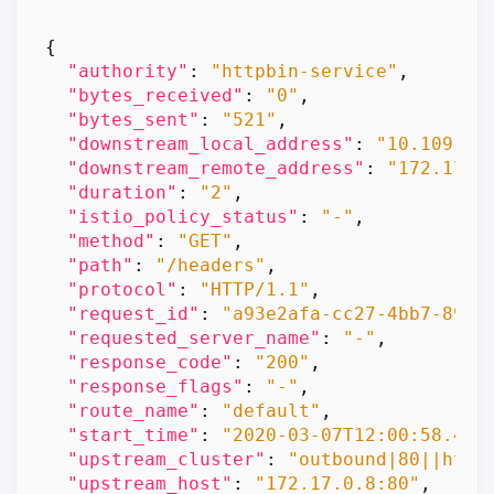
{
"authority"
:
"httpbin-service"
,
"bytes_received"
:
"0"
,
"bytes_sent"
:
"521"
,
"downstream_local_address"
:
"10.109.11
"downstream_remote_address"
:
"172.17.0
"duration"
:
"2"
,
"istio_policy_status"
:
"-"
,
"method"
:
"GET"
,
"path"
:
"/headers"
,
"protocol"
:
"HTTP/1.1"
,
"request_id"
:
"a93e2afa-cc27-4bb7-897c
"requested_server_name"
:
"-"
,
"response_code"
:
"200"
,
"response_flags"
:
"-"
,
"route_name"
:
"default"
,
"start_time"
:
"2020-03-07T12:00:58.425
"upstream_cluster"
:
"outbound|80||http
"upstream_host"
:
"172.17.0.8:80"
,