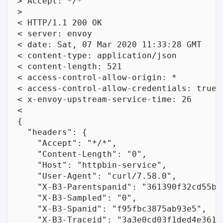
> Accept: */*

> 

< HTTP/1.1 200 OK

< server: envoy

< date: Sat, 07 Mar 2020 11:33:28 GMT

< content-type: application/json

< content-length: 521

< access-control-allow-origin: *

< access-control-allow-credentials: true

< x-envoy-upstream-service-time: 26

< 

{

  "headers": {

    "Accept": "*/*", 

    "Content-Length": "0", 

    "Host": "httpbin-service", 

    "User-Agent": "curl/7.58.0", 

    "X-B3-Parentspanid": "361390f32cd55bdc
    "X-B3-Sampled": "0", 

    "X-B3-Spanid": "f95fbc3875ab93e5", 

    "X-B3-Traceid": "3a3e0cd03f1ded4e36139