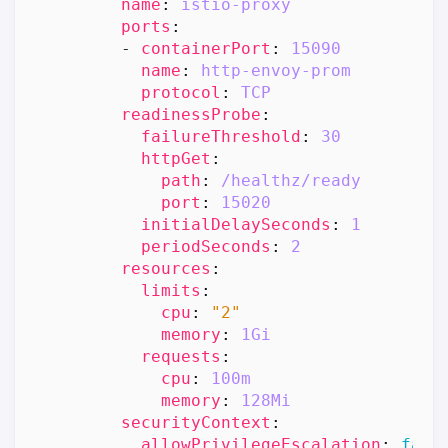
name
:
istio-proxy
ports
:
- 
containerPort
:
15090
name
:
http-envoy-prom
protocol
:
TCP
readinessProbe
:
failureThreshold
:
30
httpGet
:
path
:
/healthz/ready
port
:
15020
initialDelaySeconds
:
1
periodSeconds
:
2
resources
:
limits
:
cpu
:
"2"
memory
:
1Gi
requests
:
cpu
:
100m
memory
:
128Mi
securityContext
:
allowPrivilegeEscalation
:
fals