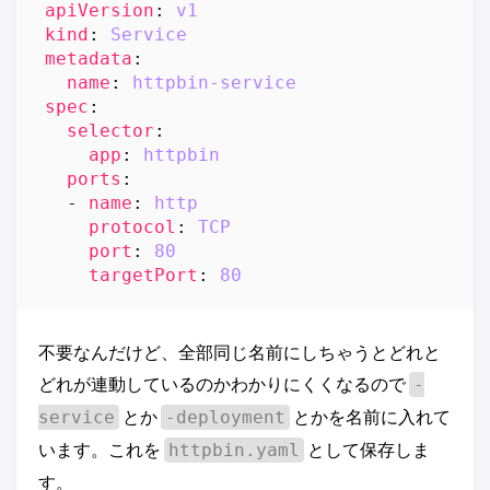
apiVersion
:
v1
kind
:
Service
metadata
:
name
:
httpbin-service
spec
:
selector
:
app
:
httpbin
ports
:
- 
name
:
http
protocol
:
TCP
port
:
80
targetPort
:
80
不要なんだけど、全部同じ名前にしちゃうとどれと
どれが連動しているのかわかりにくくなるので
-
とか
とかを名前に入れて
service
-deployment
います。これを
として保存しま
httpbin.yaml
す。