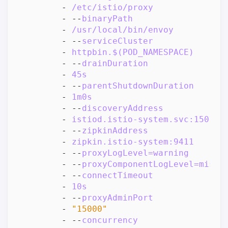
- 
/etc/istio/proxy
- --
binaryPath
- 
/usr/local/bin/envoy
- --
serviceCluster
- 
httpbin.$(POD_NAMESPACE)
- --
drainDuration
- 
45s
- --
parentShutdownDuration
- 
1m0s
- --
discoveryAddress
- 
istiod.istio-system.svc:15012
- --
zipkinAddress
- 
zipkin.istio-system:9411
- --
proxyLogLevel=warning
- --
proxyComponentLogLevel=misc:
- --
connectTimeout
- 
10s
- --
proxyAdminPort
- 
"15000"
- --
concurrency