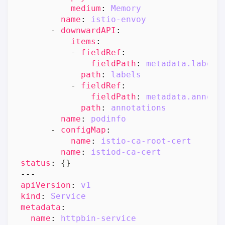
medium
:
Memory
name
:
istio-envoy
- 
downwardAPI
:
items
:
- 
fieldRef
:
fieldPath
:
metadata.labels
path
:
labels
- 
fieldRef
:
fieldPath
:
metadata.annota
path
:
annotations
name
:
podinfo
- 
configMap
:
name
:
istio-ca-root-cert
name
:
istiod-ca-cert
status
:
{}
---
apiVersion
:
v1
kind
:
Service
metadata
:
name
:
httpbin-service