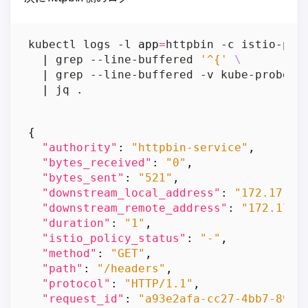
kubectl logs -l 
app
=
httpbin -c istio-pro
|
 grep --line-buffered 
'^{'
|
 grep --line-buffered -v kube-probe 
|
 jq .
{
"authority"
:
"httpbin-service"
,
"bytes_received"
:
"0"
,
"bytes_sent"
:
"521"
,
"downstream_local_address"
:
"172.17.0.
"downstream_remote_address"
:
"172.17.0
"duration"
:
"1"
,
"istio_policy_status"
:
"-"
,
"method"
:
"GET"
,
"path"
:
"/headers"
,
"protocol"
:
"HTTP/1.1"
,
"request_id"
:
"a93e2afa-cc27-4bb7-897c