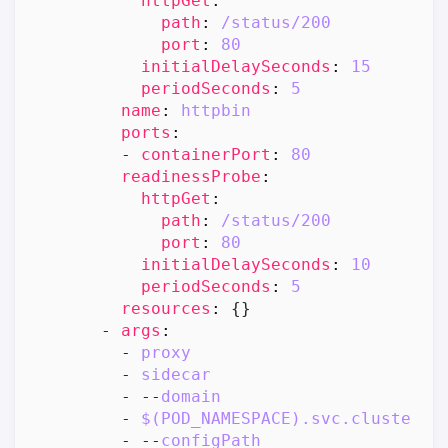
httpGet
:
path
:
/status/200
port
:
80
initialDelaySeconds
:
15
periodSeconds
:
5
name
:
httpbin
ports
:
- 
containerPort
:
80
readinessProbe
:
httpGet
:
path
:
/status/200
port
:
80
initialDelaySeconds
:
10
periodSeconds
:
5
resources
:
{}
- 
args
:
- 
proxy
- 
sidecar
- --
domain
- 
$(POD_NAMESPACE).svc.cluster.l
- --
configPath