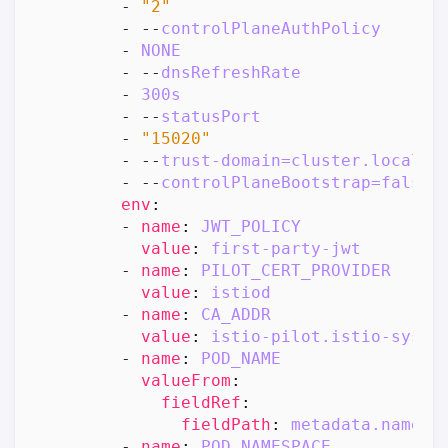
- 
"2"
- --
controlPlaneAuthPolicy
- 
NONE
- --
dnsRefreshRate
- 
300s
- --
statusPort
- 
"15020"
- --
trust-domain=cluster.local
- --
controlPlaneBootstrap=false
env
:
- 
name
:
JWT_POLICY
value
:
first-party-jwt
- 
name
:
PILOT_CERT_PROVIDER
value
:
istiod
- 
name
:
CA_ADDR
value
:
istio-pilot.istio-syste
- 
name
:
POD_NAME
valueFrom
:
fieldRef
:
fieldPath
:
metadata.name
- 
name
:
POD_NAMESPACE