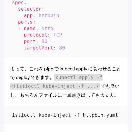
spec
:
selector
:
app
:
httpbin
ports
:
- 
name
:
http
protocol
:
TCP
port
:
80
targetPort
:
80
よって、これを pipe で kubectl apply に食わせること
で deploy できます。
kubectl apply -f
でも良い
<(istioctl kube-inject -f ...)
し、もちろんファイルに一旦書き出しても大丈夫。
istioctl kube-inject -f httpbin.yaml 
|
 k