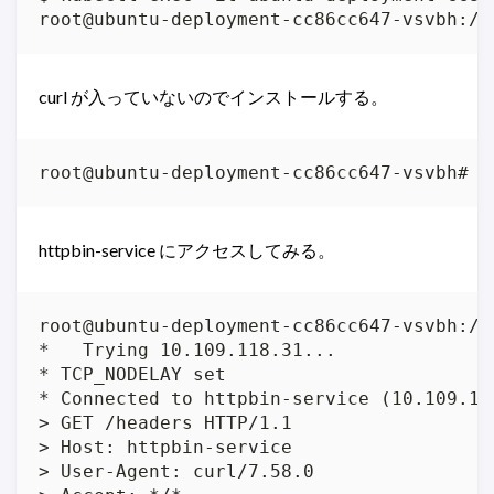
root@ubuntu-deployment-cc86cc647-vsvbh:/#
curl が入っていないのでインストールする。
root@ubuntu-deployment-cc86cc647-vsvbh# a
httpbin-service にアクセスしてみる。
root@ubuntu-deployment-cc86cc647-vsvbh:/#
*   Trying 10.109.118.31...

* TCP_NODELAY set

* Connected to httpbin-service (10.109.118
> GET /headers HTTP/1.1

> Host: httpbin-service

> User-Agent: curl/7.58.0
