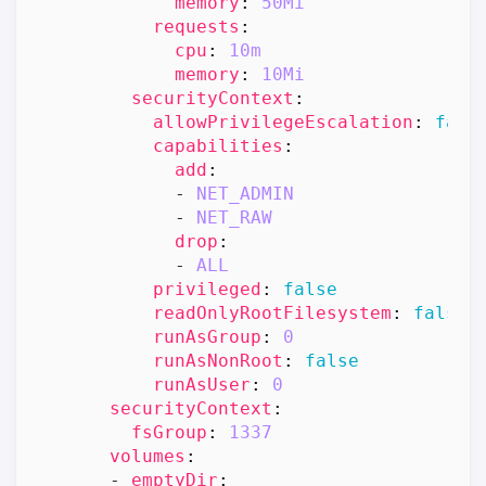
memory
:
50Mi
requests
:
cpu
:
10m
memory
:
10Mi
securityContext
:
allowPrivilegeEscalation
:
fals
capabilities
:
add
:
- 
NET_ADMIN
- 
NET_RAW
drop
:
- 
ALL
privileged
:
false
readOnlyRootFilesystem
:
false
runAsGroup
:
0
runAsNonRoot
:
false
runAsUser
:
0
securityContext
:
fsGroup
:
1337
volumes
:
- 
emptyDir
: