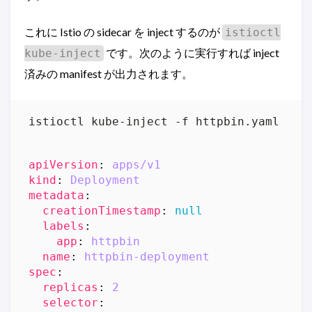
これに Istio の sidecar を inject するのが
istioctl
です。次のように実行すれば inject
kube-inject
済みの manifest が出力されます。
istioctl kube-inject -f httpbin.yaml
apiVersion
:
apps/v1
kind
:
Deployment
metadata
:
creationTimestamp
:
null
labels
:
app
:
httpbin
name
:
httpbin-deployment
spec
:
replicas
:
2
selector
: