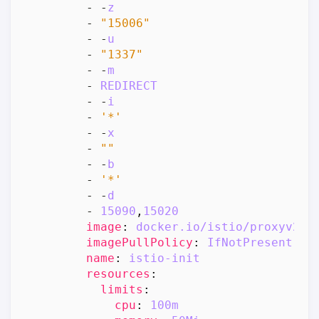
- -
z
- 
"15006"
- -
u
- 
"1337"
- -
m
- 
REDIRECT
- -
i
- 
'*'
- -
x
- 
""
- -
b
- 
'*'
- -
d
- 
15090
,
15020
image
:
docker.io/istio/proxyv2:1
imagePullPolicy
:
IfNotPresent
name
:
istio-init
resources
:
limits
:
cpu
:
100m