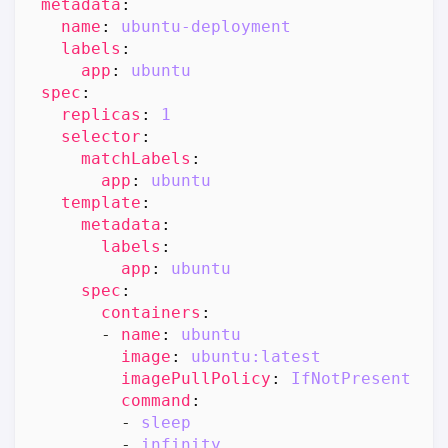
metadata
:
name
:
ubuntu-deployment
labels
:
app
:
ubuntu
spec
:
replicas
:
1
selector
:
matchLabels
:
app
:
ubuntu
template
:
metadata
:
labels
:
app
:
ubuntu
spec
:
containers
:
- 
name
:
ubuntu
image
:
ubuntu:latest
imagePullPolicy
:
IfNotPresent
command
:
- 
sleep
- 
infinity