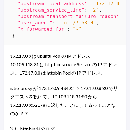
"upstream_local_address"
:
"172.17.0.9:
"upstream_service_time"
:
"2"
,
"upstream_transport_failure_reason"
:
"
"user_agent"
:
"curl/7.58.0"
,
"x_forwarded_for"
:
"-"
}
172.17.0.9 は ubuntu Pod の IP アドレス。
10.109.118.31 は httpbin-service Serivce の IP アドレ
ス。172.17.0.8 は httpbin Pod の IP アドレス。
istio-proxy が 172.17.0.9:43422 –> 172.17.0.8:80 でリ
クエストを投げて、10.109.118.31:80 から
172.17.0.9:52178 に返したことにしてるってことな
のか？？
次に httpbin 側のログ