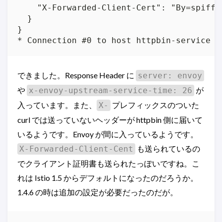
    "X-Forwarded-Client-Cert": "By=spiffe
  }

}

* Connection #0 to host httpbin-service l
できました。Response Header に
server: envoy
や
が
x-envoy-upstream-service-time: 26
入っています。また、
プレフィックスのついた
X-
curl では送っていないヘッダーが httpbin 側に届いて
いるようです。Envoy が間に入っているようです。
も送られているの
X-Forwarded-Client-Cent
でクライアント証明書も送られたっぽいですね。こ
れは Istio 1.5 からデフォルトになったのだろうか。
1.4.6 の時は追加の設定が必要だったのだが。