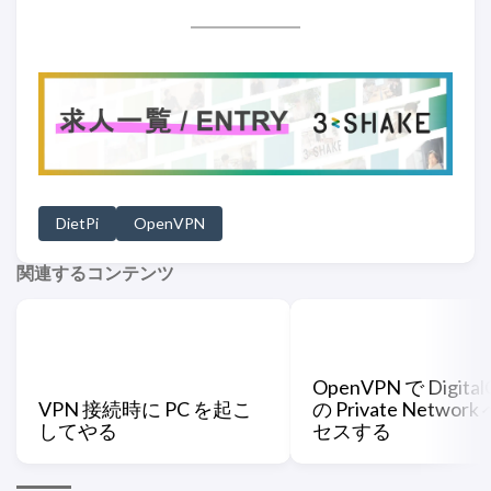
DietPi
OpenVPN
関連するコンテンツ
OpenVPN で Digital
VPN 接続時に PC を起こ
の Private Networ
してやる
セスする