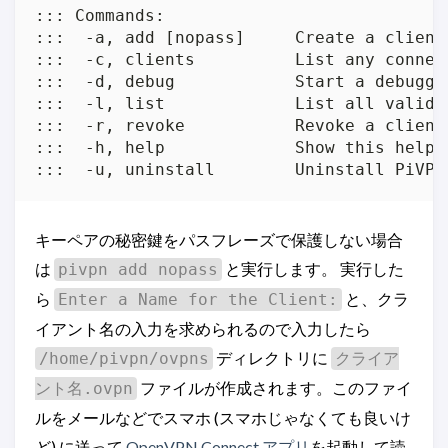
::: Commands:

:::  -a, add [nopass]     Create a client
:::  -c, clients          List any connec
:::  -d, debug            Start a debuggi
:::  -l, list             List all valid 
:::  -r, revoke           Revoke a client 
:::  -h, help             Show this help d
:::  -u, uninstall        Uninstall PiVPN
キーペアの秘密鍵をパスフレーズで保護しない場合
は
と実行します。 実行した
pivpn add nopass
ら
と、クラ
Enter a Name for the Client:
イアント名の入力を求められるので入力したら
ディレクトリに
/home/pivpn/ovpns
クライア
ファイルが作成されます。このファイ
ント名.ovpn
ルをメールなどでスマホ (スマホじゃなくても良いけ
ど) に送って
OpenVPN Connect アプリ
を起動して読