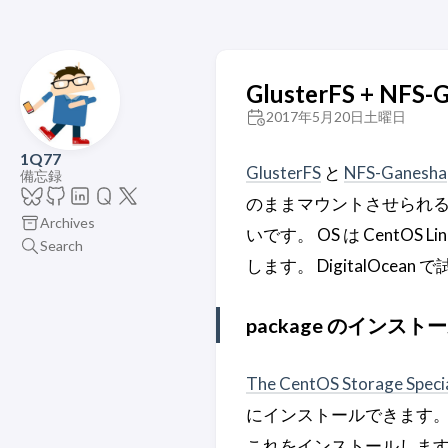
GlusterFS + NF
2017年5月20日土曜日
1Q77
GlusterFS
と
NFS-Ganesha
備忘録
のままマウントさせられる
Archives
いです。 OS は CentOS Linux
Search
します。 DigitalOcea
package のインスト
The CentOS Storage Specia
にインストールできます。現
これをインストールしま