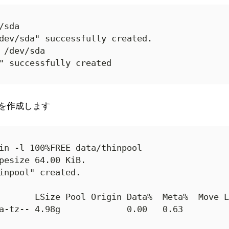
sda

dev/sda" successfully created.

 /dev/sda

" successfully created
ool を作成します
in -l 100%FREE data/thinpool

pesize 64.00 KiB.

inpool" created.

       LSize Pool Origin Data%  Meta%  Move L
a-tz-- 4.98g             0.00   0.63