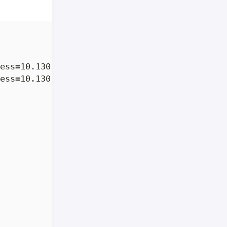
ess=10.130.0.0/16 service name=glusterfs acce
ess=10.130.0.0/16 service name=glusterfs acce