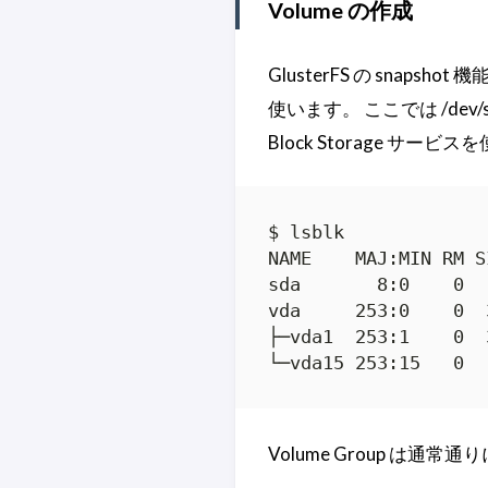
Volume の作成
GlusterFS の snapsh
使います。 ここでは /dev
Block Storage サー
$ lsblk

NAME    MAJ:MIN RM S
sda       8:0    0  
vda     253:0    0  
├─vda1  253:1    0  
└─vda15 253:15   0  
Volume Group は通常