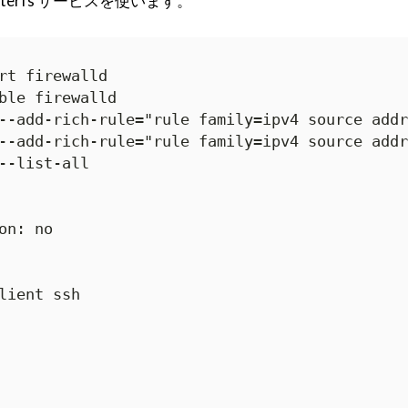
glusterfs サービスを使います。
rt firewalld

ble firewalld

--add-rich-rule="rule family=ipv4 source addr
--add-rich-rule="rule family=ipv4 source addr
--list-all

n: no

lient ssh
