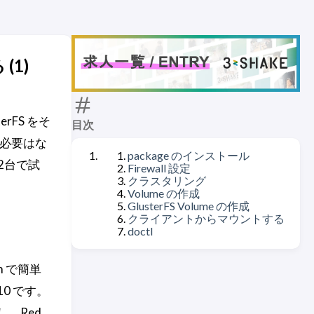
(1)
erFS をそ
目次
る必要はな
package のインストール
という2台で試
Firewall 設定
クラスタリング
Volume の作成
GlusterFS Volume の作成
クライアントからマウントする
doctl
m で簡単
0 です。
、Red