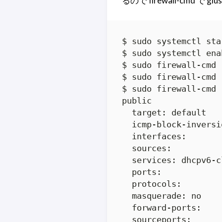
るので firewall-cmd で 
$ sudo systemctl sta
$ sudo systemctl ena
$ sudo firewall-cmd 
$ sudo firewall-cmd 
$ sudo firewall-cmd 
public

  target: default

  icmp-block-inversio
  interfaces: 

  sources: 

  services: dhcpv6-c
  ports: 

  protocols: 

  masquerade: no

  forward-ports: 

  sourceports: 
