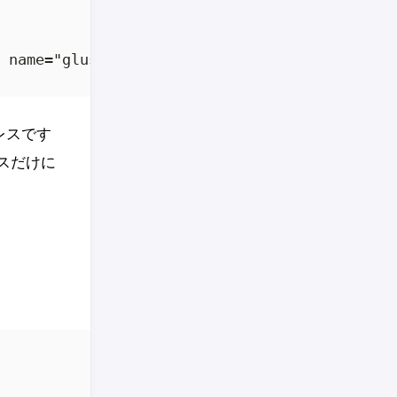
e name="glusterfs" accept
アドレスです
スだけに