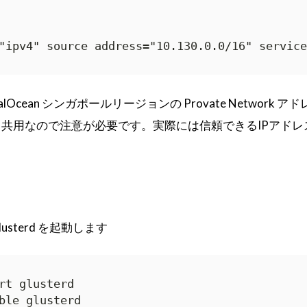
="ipv4" source address="10.130.0.0/16" servic
italOcean シンガポールリージョンの Provate Network 
共用なので注意が必要です。実際には信頼できるIPアドレ
sterd を起動します
rt glusterd

ble glusterd