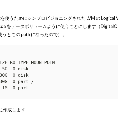
ot 機能を使うためにシンプロビジョニングされた LVM の Logical V
/sda をデータボリュームように使うことにします（DigitalOc
ビスを使うとこの path になったので）。
IZE RO TYPE MOUNTPOINT

 5G  0 disk 

30G  0 disk 

30G  0 part /

 1M  0 part
通りに作成します