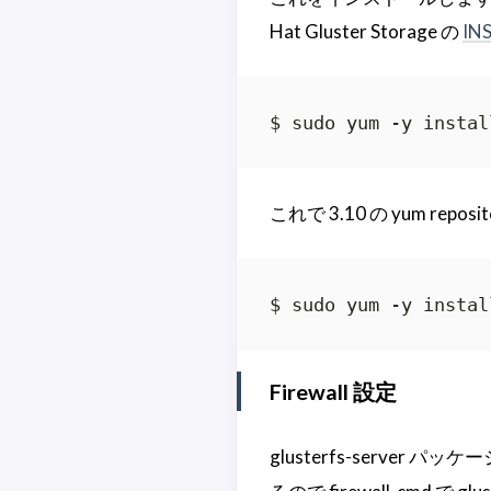
Hat Gluster Storage の
IN
$ sudo yum -y instal
これで 3.10 の yum rep
$ sudo yum -y instal
Firewall 設定
glusterfs-server パッケ