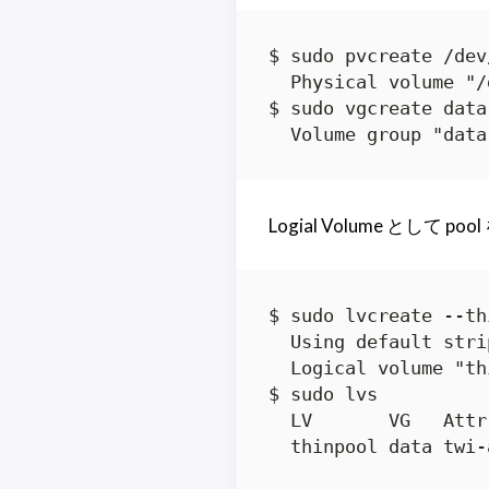
$ sudo pvcreate /dev/
  Physical volume "/
$ sudo vgcreate data
  Volume group "data
Logial Volume として p
$ sudo lvcreate --th
  Using default stri
  Logical volume "th
$ sudo lvs

  LV       VG   Attr
  thinpool data twi-