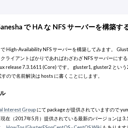
S-Ganesha で HA な NFS サーバーを構築する 
で High-Availability NFS サーバーを構築してみます。 Glust
クライアントばかりであればわざわざ NFS サーバーにす
 release 7.3.1611 (Core) です。 gluster1, gluster2 
n で試すので名前解決は hosts に書くことにします。
ール
l Interest Group
にて package が提供されていますので yu
在（2017年5月）提供されている最新のバージョンは 3.1
す。
HowTos/GlusterFSonCentOS - CentOS Wiki
もありますし