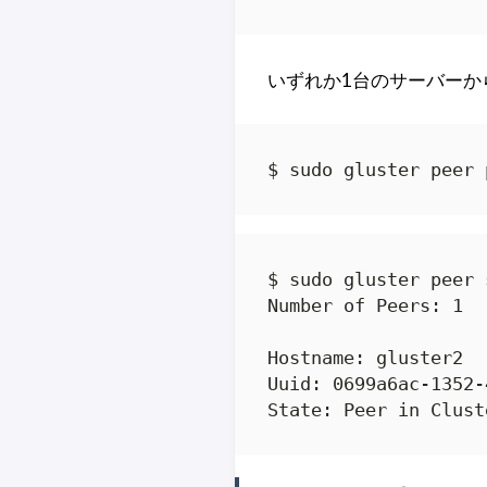
いずれか1台のサーバーから
$ sudo gluster peer 
$ sudo gluster peer s
Number of Peers: 1

Hostname: gluster2

Uuid: 0699a6ac-1352-
State: Peer in Clust