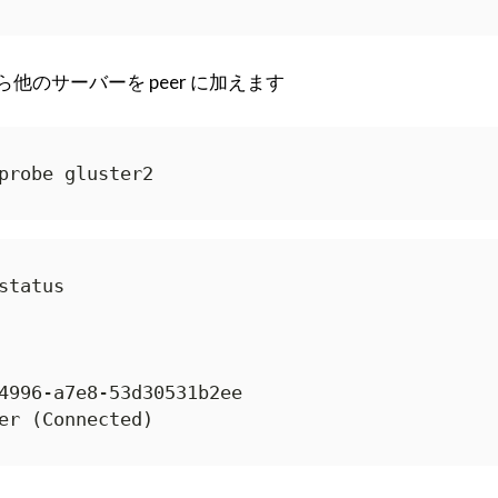
他のサーバーを peer に加えます
probe gluster2
tatus

4996-a7e8-53d30531b2ee

er (Connected)