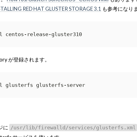
STALLING RED HAT GLUSTER STORAGE 3.1
も参考になり
l centos-release-gluster310
ository が登録されます。
l glusterfs glusterfs-server
ージに
/usr/lib/firewalld/services/glusterfs.xml