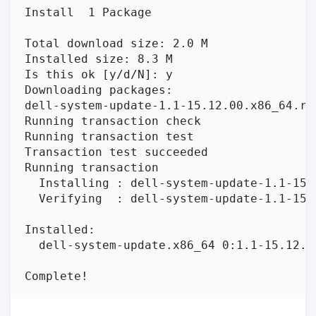
Install  1 Package

Total download size: 2.0 M

Installed size: 8.3 M

Is this ok [y/d/N]: y

Downloading packages:

dell-system-update-1.1-15.12.00.x86_64.rp
Running transaction check

Running transaction test

Transaction test succeeded

Running transaction

  Installing : dell-system-update-1.1-15.
  Verifying  : dell-system-update-1.1-15.
Installed:

  dell-system-update.x86_64 0:1.1-15.12.00
Complete!