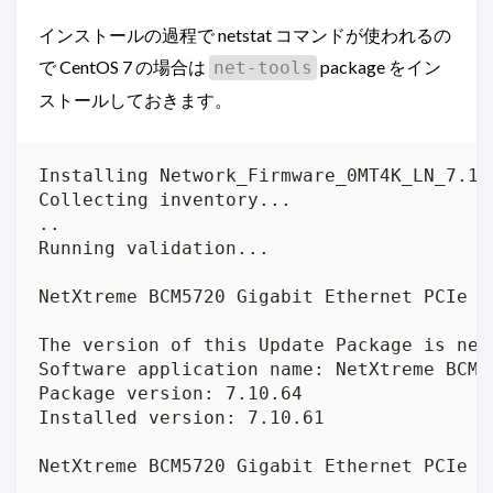
インストールの過程で netstat コマンドが使われるの
で CentOS 7 の場合は
package をイン
net-tools
ストールしておきます。
Installing Network_Firmware_0MT4K_LN_7.10.
Collecting inventory...

..

Running validation...

NetXtreme BCM5720 Gigabit Ethernet PCIe (e
The version of this Update Package is new
Software application name: NetXtreme BCM5
Package version: 7.10.64

Installed version: 7.10.61

NetXtreme BCM5720 Gigabit Ethernet PCIe (e