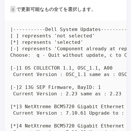
で更新可能なもの全てを選択します。
a
|-----------Dell System Updates-----------
[ ] represents 'not selected'

[*] represents 'selected'

[-] represents 'Component already at repo
Choose:  q - Quit without update, c to Co
[-]1 OS COLLECTOR 1.1, OSC_1.1, A00

 Current Version : OSC_1.1 same as : OSC_1
[-]2 13G SEP Firmware, BayID: 1

 Current Version : 2.23 same as : 2.23

[*]3 NetXtreme BCM5720 Gigabit Ethernet PC
 Current Version : 7.10.61 Upgrade to : 7.
[*]4 NetXtreme BCM5720 Gigabit Ethernet PC