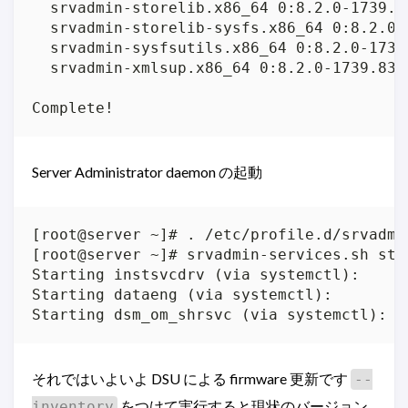
Server Administrator daemon の起動
[root@server ~]# . /etc/profile.d/srvadmin
[root@server ~]# srvadmin-services.sh star
Starting instsvcdrv (via systemctl):     
Starting dataeng (via systemctl):        
Starting dsm_om_shrsvc (via systemctl):  
それではいよいよ DSU による firmware 更新です
--
をつけて実行すると現状のバージョン
inventory