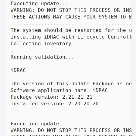
Executing update...

WARNING: DO NOT STOP THIS PROCESS OR INST
THESE ACTIONS MAY CAUSE YOUR SYSTEM TO BEC
.........................................
The system should be restarted for the up
Installing iDRAC-with-Lifecycle-Controlle
Collecting inventory...

.

Running validation...

iDRAC

The version of this Update Package is new
Software application name: iDRAC

Package version: 2.21.21.21

Installed version: 2.20.20.20

Executing update...

WARNING: DO NOT STOP THIS PROCESS OR INST