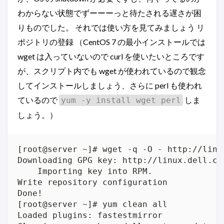
わからない状態でずーーーっと待たされる遅さが困
りものでした。 それでは使い方を見てみましょう リ
ポジトリの登録 （CentOS 7 の最小インストールでは
wget は入っていないので curl を使いたいところです
が、スクリプト内でも wget が使われているので観念
してインストールしましょう、さらに perl も使われ
ているので
しま
yum -y install wget perl
しょう。）
[root@server ~]# wget -q -O - http://linu
Downloading GPG key: http://linux.dell.co
    Importing key into RPM.

Write repository configuration

Done!

[root@server ~]# yum clean all

Loaded plugins: fastestmirror
