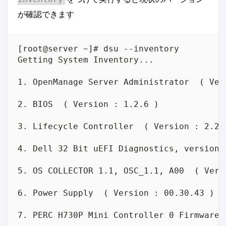
が確認できます
[root@server ~]# dsu --inventory

Getting System Inventory...

1. OpenManage Server Administrator  ( Vers
2. BIOS  ( Version : 1.2.6 )

3. Lifecycle Controller  ( Version : 2.20.
4. Dell 32 Bit uEFI Diagnostics, version 
5. OS COLLECTOR 1.1, OSC_1.1, A00  ( Versi
6. Power Supply  ( Version : 00.30.43 )

7. PERC H730P Mini Controller 0 Firmware 