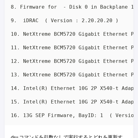
8. Firmware for  - Disk 0 in Backplane 1 
9.  iDRAC  ( Version : 2.20.20.20 )

10. NetXtreme BCM5720 Gigabit Ethernet PC
11. NetXtreme BCM5720 Gigabit Ethernet PC
12. NetXtreme BCM5720 Gigabit Ethernet PC
13. NetXtreme BCM5720 Gigabit Ethernet PC
14. Intel(R) Ethernet 10G 2P X540-t Adapt
15. Intel(R) Ethernet 10G 2P X540-t Adapt
16. 13G SEP Firmware, BayID: 1  ( Version
dsu コマンドを引数なしで実行するとどれを更新す