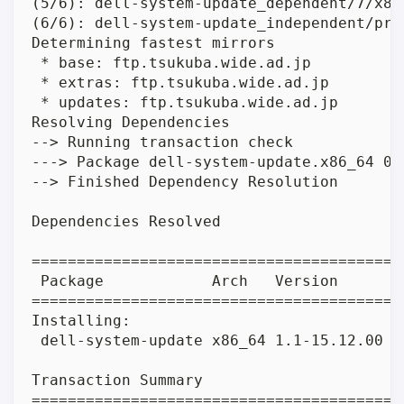
(5/6): dell-system-update_dependent/7/x86
(6/6): dell-system-update_independent/pri
Determining fastest mirrors

 * base: ftp.tsukuba.wide.ad.jp

 * extras: ftp.tsukuba.wide.ad.jp

 * updates: ftp.tsukuba.wide.ad.jp

Resolving Dependencies

--> Running transaction check

---> Package dell-system-update.x86_64 0:
--> Finished Dependency Resolution

Dependencies Resolved

=========================================
 Package            Arch   Version       
=========================================
Installing:

 dell-system-update x86_64 1.1-15.12.00  
Transaction Summary

=========================================