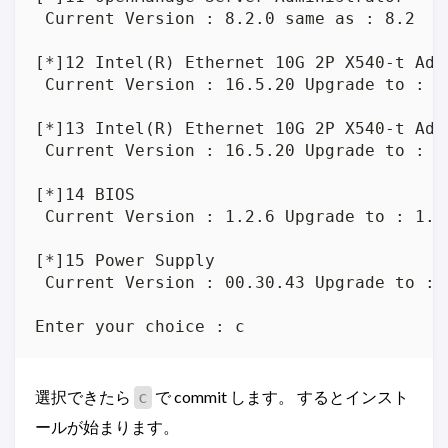
 Current Version : 8.2.0 same as : 8.2

[*]12 Intel(R) Ethernet 10G 2P X540-t Adap
 Current Version : 16.5.20 Upgrade to : 17
[*]13 Intel(R) Ethernet 10G 2P X540-t Adap
 Current Version : 16.5.20 Upgrade to : 17
[*]14 BIOS

 Current Version : 1.2.6 Upgrade to : 1.5.
[*]15 Power Supply

 Current Version : 00.30.43 Upgrade to : 0
Enter your choice : c 
選択できたら
で commit します。 するとインスト
c
ールが始まります。