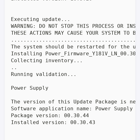
Executing update...

WARNING: DO NOT STOP THIS PROCESS OR INST
THESE ACTIONS MAY CAUSE YOUR SYSTEM TO BEC
.........................................
The system should be restarted for the up
Installing Power_Firmware_Y181V_LN_00.30.4
Collecting inventory...

..

Running validation...

Power Supply

The version of this Update Package is new
Software application name: Power Supply

Package version: 00.30.44

Installed version: 00.30.43
