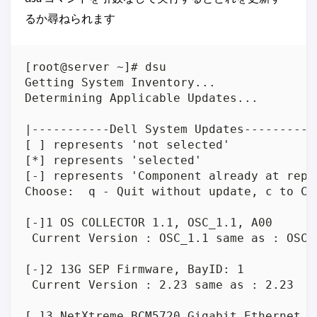
るか尋ねられます
[root@server ~]# dsu

Getting System Inventory...

Determining Applicable Updates...

|-----------Dell System Updates-----------
[ ] represents 'not selected'

[*] represents 'selected'

[-] represents 'Component already at repo
Choose:  q - Quit without update, c to Co
[-]1 OS COLLECTOR 1.1, OSC_1.1, A00

 Current Version : OSC_1.1 same as : OSC_1
[-]2 13G SEP Firmware, BayID: 1

 Current Version : 2.23 same as : 2.23

[ ]3 NetXtreme BCM5720 Gigabit Ethernet PC