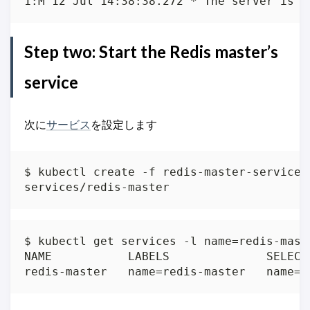
1:M 12 Jul 14:38:38.272 * The server is n
Step two: Start the Redis master’s
service
次に
サービス
を設定します
$ kubectl create -f redis-master-service.j
services/redis-master
$ kubectl get services -l name=redis-maste
NAME           LABELS              SELECT
redis-master   name=redis-master   name=r