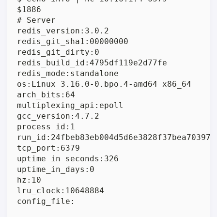
$1886

# Server

redis_version:3.0.2

redis_git_sha1:00000000

redis_git_dirty:0

redis_build_id:4795df119e2d77fe

redis_mode:standalone

os:Linux 3.16.0-0.bpo.4-amd64 x86_64

arch_bits:64

multiplexing_api:epoll

gcc_version:4.7.2

process_id:1

run_id:24fbeb83eb004d5d6e3828f37bea703974a
tcp_port:6379

uptime_in_seconds:326

uptime_in_days:0

hz:10

lru_clock:10648884

config_file:
