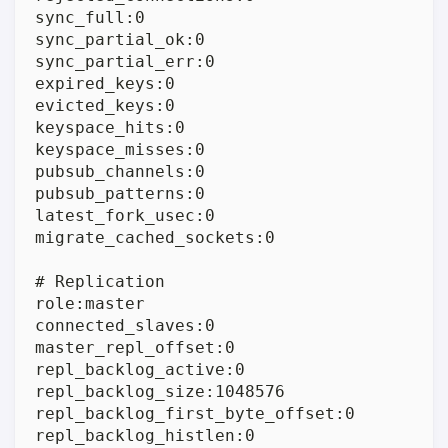
sync_full:0

sync_partial_ok:0

sync_partial_err:0

expired_keys:0

evicted_keys:0

keyspace_hits:0

keyspace_misses:0

pubsub_channels:0

pubsub_patterns:0

latest_fork_usec:0

migrate_cached_sockets:0

# Replication

role:master

connected_slaves:0

master_repl_offset:0

repl_backlog_active:0

repl_backlog_size:1048576

repl_backlog_first_byte_offset:0

repl_backlog_histlen:0
