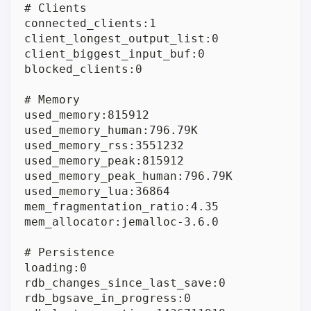
# Clients

connected_clients:1

client_longest_output_list:0

client_biggest_input_buf:0

blocked_clients:0

# Memory

used_memory:815912

used_memory_human:796.79K

used_memory_rss:3551232

used_memory_peak:815912

used_memory_peak_human:796.79K

used_memory_lua:36864

mem_fragmentation_ratio:4.35

mem_allocator:jemalloc-3.6.0

# Persistence

loading:0

rdb_changes_since_last_save:0

rdb_bgsave_in_progress:0
