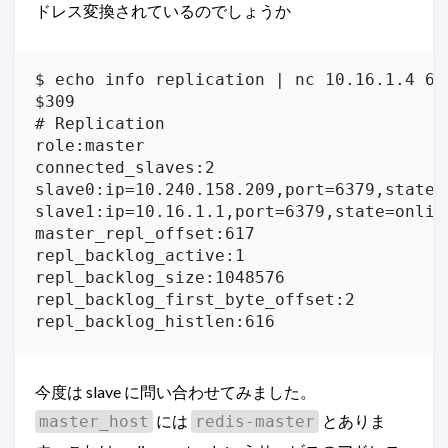
ドレス変換されているのでしょうか
$ echo info replication | nc 10.16.1.4 637
$309

# Replication

role:master

connected_slaves:2

slave0:ip=10.240.158.209,port=6379,state=
slave1:ip=10.16.1.1,port=6379,state=online
master_repl_offset:617

repl_backlog_active:1

repl_backlog_size:1048576

repl_backlog_first_byte_offset:2

repl_backlog_histlen:616
今度は slave に問い合わせてみました。
には
とありま
master_host
redis-master