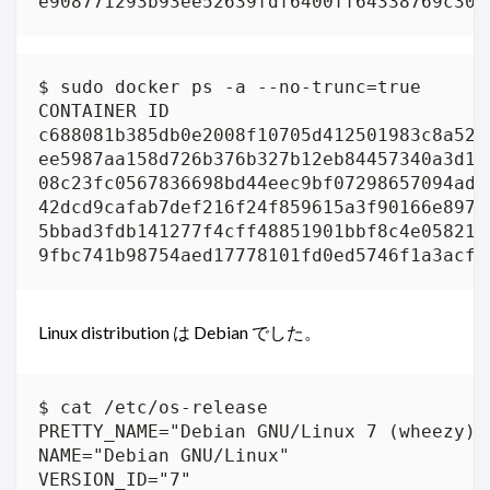
e908771293b93ee52639fdf6400ff64338769c306
$ sudo docker ps -a --no-trunc=true

CONTAINER ID                             
c688081b385db0e2008f10705d412501983c8a52a
ee5987aa158d726b376b327b12eb84457340a3d1c
08c23fc0567836698bd44eec9bf07298657094ad1
42dcd9cafab7def216f24f859615a3f90166e8971
5bbad3fdb141277f4cff48851901bbf8c4e05821b
9fbc741b98754aed17778101fd0ed5746f1a3acfb
Linux distribution は Debian でした。
$ cat /etc/os-release 

PRETTY_NAME="Debian GNU/Linux 7 (wheezy)"

NAME="Debian GNU/Linux"

VERSION_ID="7"
