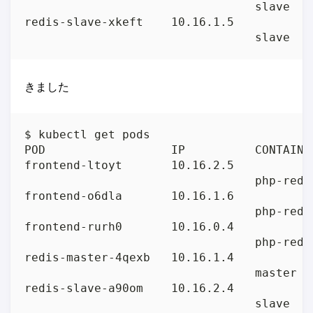
                                 slave   
redis-slave-xkeft    10.16.1.5           
                                 slave   
きました
$ kubectl get pods

POD                  IP          CONTAINE
frontend-ltoyt       10.16.2.5           
                                 php-redi
frontend-o6dla       10.16.1.6           
                                 php-redi
frontend-rurh0       10.16.0.4           
                                 php-redi
redis-master-4qexb   10.16.1.4           
                                 master  
redis-slave-a90om    10.16.2.4           
                                 slave   