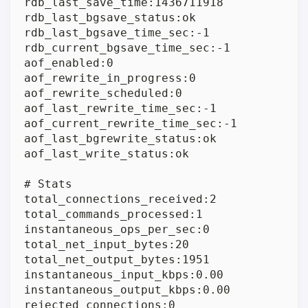
rdb_last_save_time:1436711918

rdb_last_bgsave_status:ok

rdb_last_bgsave_time_sec:-1

rdb_current_bgsave_time_sec:-1

aof_enabled:0

aof_rewrite_in_progress:0

aof_rewrite_scheduled:0

aof_last_rewrite_time_sec:-1

aof_current_rewrite_time_sec:-1

aof_last_bgrewrite_status:ok

aof_last_write_status:ok

# Stats

total_connections_received:2

total_commands_processed:1

instantaneous_ops_per_sec:0

total_net_input_bytes:20

total_net_output_bytes:1951

instantaneous_input_kbps:0.00

instantaneous_output_kbps:0.00

rejected_connections:0
