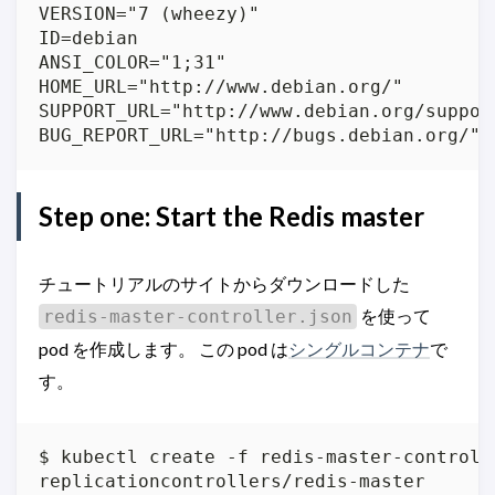
VERSION="7 (wheezy)"

ID=debian

ANSI_COLOR="1;31"

HOME_URL="http://www.debian.org/"

SUPPORT_URL="http://www.debian.org/support
BUG_REPORT_URL="http://bugs.debian.org/"
Step one: Start the Redis master
チュートリアルのサイトからダウンロードした
を使って
redis-master-controller.json
pod を作成します。 この pod は
シングルコンテナ
で
す。
$ kubectl create -f redis-master-controlle
replicationcontrollers/redis-master