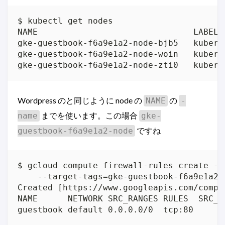
$ kubectl get nodes

NAME                               LABELS
gke-guestbook-f6a9e1a2-node-bjb5   kubern
gke-guestbook-f6a9e1a2-node-woin   kubern
gke-guestbook-f6a9e1a2-node-zti0   kubern
Wordpress のと同じように node の
の
NAME
-
までを使います。この場合
name
gke-
ですね
guestbook-f6a9e1a2-node
$ gcloud compute firewall-rules create --a
    --target-tags=gke-guestbook-f6a9e1a2-n
Created [https://www.googleapis.com/compu
NAME      NETWORK SRC_RANGES RULES  SRC_TA
guestbook default 0.0.0.0/0  tcp:80      