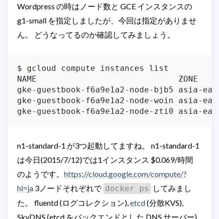
Wordpress の時はノード数と GCE インスタンスの
g1-small を指定しましたが、今回は指定がありませ
ん。 どうなってるのか確認してみましょう。
$ gcloud compute instances list

NAME                             ZONE    
gke-guestbook-f6a9e1a2-node-bjb5 asia-eas
gke-guestbook-f6a9e1a2-node-woin asia-eas
gke-guestbook-f6a9e1a2-node-zti0 asia-eas
n1-standard-1 が3つ起動してますね。 n1-standard-1
は今日(2015/7/12)では1インスタンス $0.069/時間
のようです。
https://cloud.google.com/compute/?
hl=ja
3ノードそれぞれで
してみまし
docker ps
た。 fluentd (ログコレクション),
etcd
(分散KVS),
SkyDNS (etcd をバックエンドとした DNS サーバー),