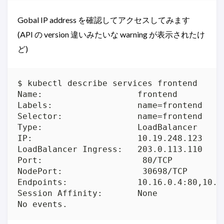
Gobal IP address を確認してアクセスしてみます
(API の version 違いみたいな warning が表示されたけ
ど)
$ kubectl describe services frontend

Name:			frontend

Labels:			name=frontend

Selector:		name=frontend

Type:			LoadBalancer

IP:			10.19.248.123

LoadBalancer Ingress:	203.0.113.110

Port:			 80/TCP

NodePort:		 30698/TCP

Endpoints:		10.16.0.4:80,10.16.1.6:80,10.16.2.5:80

Session Affinity:	None

No events. 