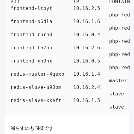
POD                  IP          CONTAINE
frontend-ltoyt       10.16.2.5           
                                 php-redi
frontend-o6dla       10.16.1.6           
                                 php-redi
frontend-rurh0       10.16.0.4           
                                 php-redi
frontend-t67ho       10.16.2.6           
                                 php-redi
frontend-xn9hx       10.16.0.5           
                                 php-redi
redis-master-4qexb   10.16.1.4           
                                 master  
redis-slave-a90om    10.16.2.4           
                                 slave   
redis-slave-xkeft    10.16.1.5           
                                 slave   
減らすのも同様です