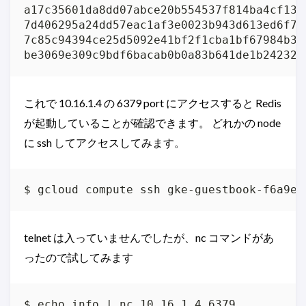
a17c35601da8dd07abce20b554537f814ba4cf135
7d406295a24dd57eac1af3e0023b943d613ed6f74
7c85c94394ce25d5092e41bf2f1cba1bf67984b3c
be3069e309c9bdf6bacab0b0a83b641de1b24232d
これで 10.16.1.4 の 6379 port にアクセスすると Redis
が起動していることが確認できます。 どれかの node
に ssh してアクセスしてみます。
$ gcloud compute ssh gke-guestbook-f6a9e1
telnet は入っていませんでしたが、nc コマンドがあ
ったので試してみます
$ echo info | nc 10.16.1.4 6379
