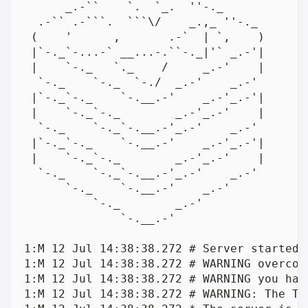
      _.-``    `.  `_.  ''-._           R
  .-`` .-```.  ```\/    _.,_ ''-._       
 (    '      ,       .-`  | `,    )     R
 |`-._`-...-` __...-.``-._|'` _.-'|     Po
 |    `-._   `._    /     _.-'    |     PI
  `-._    `-._  `-./  _.-'    _.-'       
 |`-._`-._    `-.__.-'    _.-'_.-'|      
 |    `-._`-._        _.-'_.-'    |      
  `-._    `-._`-.__.-'_.-'    _.-'       
 |`-._`-._    `-.__.-'    _.-'_.-'|      
 |    `-._`-._        _.-'_.-'    |      
  `-._    `-._`-.__.-'_.-'    _.-'       
      `-._    `-.__.-'    _.-'           
          `-._        _.-'               
              `-.__.-'                   
1:M 12 Jul 14:38:38.272 # Server started,
1:M 12 Jul 14:38:38.272 # WARNING overcom
1:M 12 Jul 14:38:38.272 # WARNING you hav
1:M 12 Jul 14:38:38.272 # WARNING: The TC