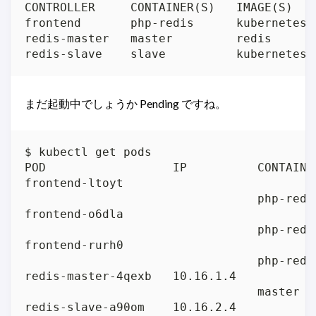
CONTROLLER     CONTAINER(S)   IMAGE(S)   
frontend       php-redis      kubernetes/
redis-master   master         redis      
redis-slave    slave          kubernetes/
まだ起動中でしょうか Pending ですね。
$ kubectl get pods

POD                  IP          CONTAINE
frontend-ltoyt                           
                                 php-redi
frontend-o6dla                           
                                 php-redi
frontend-rurh0                           
                                 php-redi
redis-master-4qexb   10.16.1.4           
                                 master  
redis-slave-a90om    10.16.2.4           