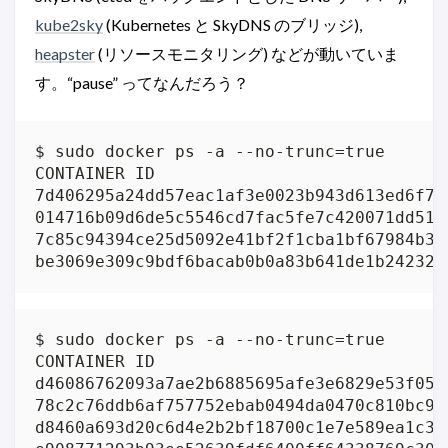
kube2sky
(Kubernetes と SkyDNS のブリッジ),
heapster
(リソースモニタリング) などが動いていま
す。“pause” ってなんだろう？
$ sudo docker ps -a --no-trunc=true

CONTAINER ID                             
7d406295a24dd57eac1af3e0023b943d613ed6f74
014716b09d6de5c5546cd7fac5fe7c420071dd513
7c85c94394ce25d5092e41bf2f1cba1bf67984b3c
be3069e309c9bdf6bacab0b0a83b641de1b24232d
$ sudo docker ps -a --no-trunc=true

CONTAINER ID                             
d46086762093a7ae2b6885695afe3e6829e53f054
78c2c76ddb6af757752ebab0494da0470c810bc9d
d8460a693d20c6d4e2b2bf18700c1e7e589ea1c36