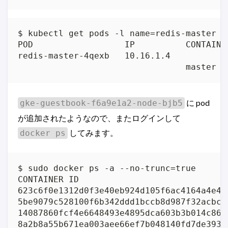
$ kubectl get pods -l name=redis-master

POD                  IP          CONTAINE
redis-master-4qexb   10.16.1.4           
                                 master  
に pod
gke-guestbook-f6a9e1a2-node-bjb5
が追加されたようなので、またログインして
してみます。
docker ps
$ sudo docker ps -a --no-trunc=true

CONTAINER ID                             
623c6f0e1312d0f3e40eb924d105f6ac4164a4e4b
5be9079c528100f6b342ddd1bccb8d987f32acbc3
14087860fcf4e6648493e4895dca603b3b014c865
8a2b8a55b671ea003aee66ef7b048140fd7de393c