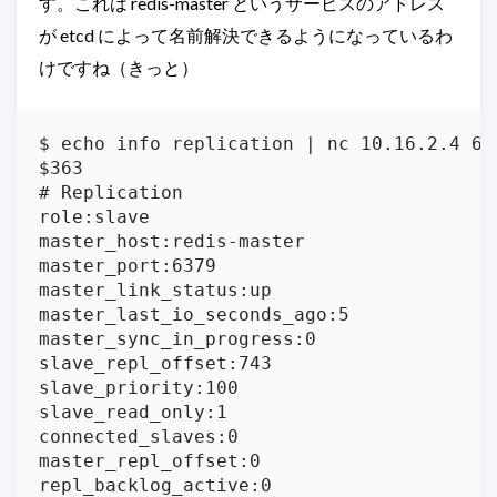
す。これは redis-master というサービスのアドレス
が etcd によって名前解決できるようになっているわ
けですね（きっと）
$ echo info replication | nc 10.16.2.4 637
$363

# Replication

role:slave

master_host:redis-master

master_port:6379

master_link_status:up

master_last_io_seconds_ago:5

master_sync_in_progress:0

slave_repl_offset:743

slave_priority:100

slave_read_only:1

connected_slaves:0

master_repl_offset:0

repl_backlog_active:0
