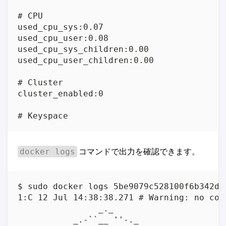
# CPU

used_cpu_sys:0.07

used_cpu_user:0.08

used_cpu_sys_children:0.00

used_cpu_user_children:0.00

# Cluster

cluster_enabled:0

# Keyspace
コマンドで出力を確認できます。
docker logs
$ sudo docker logs 5be9079c528100f6b342dd
1:C 12 Jul 14:38:38.271 # Warning: no con
                _._                      
           _.-``__ ''-._                 