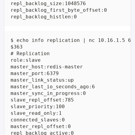
repl_backlog_size:1048576

repl_backlog_first_byte_offset:0

repl_backlog_histlen:0
$ echo info replication | nc 10.16.1.5 637
$363

# Replication

role:slave

master_host:redis-master

master_port:6379

master_link_status:up

master_last_io_seconds_ago:6

master_sync_in_progress:0

slave_repl_offset:785

slave_priority:100

slave_read_only:1

connected_slaves:0

master_repl_offset:0

repl_backlog_active:0
