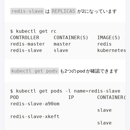
は
が2になっています
redis-slave
REPLICAS
$ kubectl get rc

CONTROLLER     CONTAINER(S)   IMAGE(S)   
redis-master   master         redis      
redis-slave    slave          kubernetes/
も2つの pod が確認できます
kubectl get pods
$ kubectl get pods -l name=redis-slave

POD                 IP        CONTAINER(S
redis-slave-a90om                        
                              slave      
redis-slave-xkeft                        
                              slave      