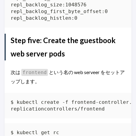
repl_backlog_size:1048576

repl_backlog_first_byte_offset:0

repl_backlog_histlen:0
Step five: Create the guestbook
web server pods
次は
という名の web serveer をセットア
frontend
ップします。
$ kubectl create -f frontend-controller.js
replicationcontrollers/frontend
$ kubectl get rc
