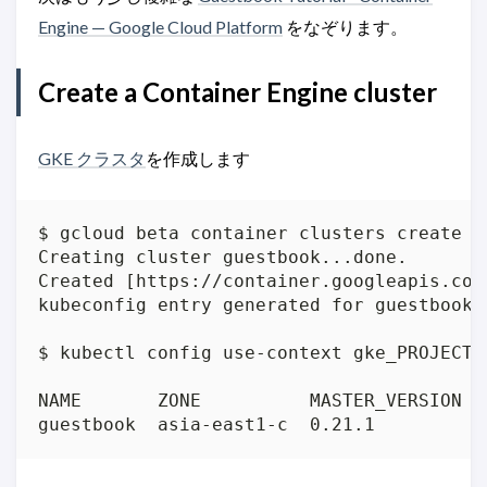
Engine — Google Cloud Platform
をなぞります。
Create a Container Engine cluster
GKE クラスタ
を作成します
$ gcloud beta container clusters create gu
Creating cluster guestbook...done.

Created [https://container.googleapis.com
kubeconfig entry generated for guestbook.
$ kubectl config use-context gke_PROJECTI
NAME       ZONE          MASTER_VERSION  
guestbook  asia-east1-c  0.21.1          