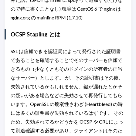
ので特に書くことなし) 環境は CentOS 6 で nginx は
nginx.org の mainline RPM (1.7.10)
OCSP Stapling とは
SSL は信頼できる認証局によって発行された証明書
であることを確認することでそのサーバーも信頼で
きるもの（少なくともそのドメインの所有者の正当
なサーバー）とします。 が、その証明書はその後、
失効されているかもしれません。鍵が漏れたとかそ
の疑いがある場合などに失効させて再発行してもら
います。OpenSSL の脆弱性さわぎ (Heartbleed) の時
には多くの証明書が失効されているはずです。 その
ため、失効されてるかどうかを OCSP や CRL によっ
て別途確認する必要があり、クライアントはそのた