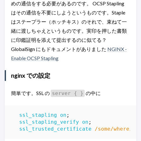
めの通信をする必要があるのです。 OCSP Stapling
はその通信を不要にしようというものです。Staple
はステープラー（ホッチキス）のそれで、束ねて一
緒に渡しちゃえというものです。実印を押した書類
に印鑑証明を添えて提出するのに似てる？
GlobalSign にもドキュメントがありました
NGINX -
Enable OCSP Stapling
nginx での設定
簡単です。SSL の
の中に
server { }
ssl_stapling
on
;
ssl_stapling_verify
on
;
ssl_trusted_certificate
/some/where/tr