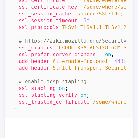
ssl_certificate
/some/where/serve
ssl_certificate_key
/some/where/serve
ssl_session_cache
shared:SSL:10m
;
ssl_session_timeout
5m
;
ssl_protocols
TLSv1
TLSv1.1
TLSv1.2
;
ssl_ciphers
ECDHE-RSA-AES128-GCM-SHA2
ssl_prefer_server_ciphers
on
;
add_header
Alternate-Protocol
443
:
npn
add_header
Strict-Transport-Security
"
ssl_stapling
on
;
ssl_stapling_verify
on
;
ssl_trusted_certificate
/some/where/tr
}