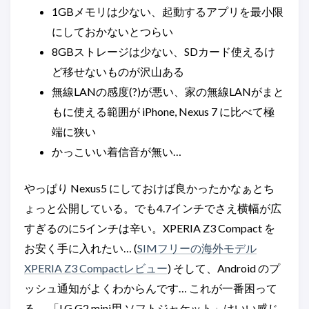
1GBメモリは少ない、起動するアプリを最小限
にしておかないとつらい
8GBストレージは少ない、SDカード使えるけ
ど移せないものが沢山ある
無線LANの感度(?)が悪い、家の無線LANがまと
もに使える範囲が iPhone, Nexus 7 に比べて極
端に狭い
かっこいい着信音が無い…
やっぱり Nexus5 にしておけば良かったかなぁとち
ょっと公開している。でも4.7インチでさえ横幅が広
すぎるのに5インチは辛い。XPERIA Z3 Compact を
お安く手に入れたい… (
SIMフリーの海外モデル
XPERIA Z3 Compactレビュー
) そして、Android のプ
ッシュ通知がよくわからんです… これが一番困って
る。 「LG G2 mini用 ソフトジャケット」はいい感じ