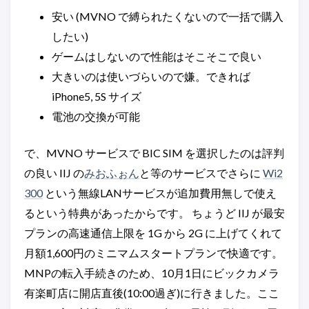
安い (MVNO で縛られたくないので一括で購入
したい)
ゲームはしないので性能はそこそこで良い
大きいのは使いづらいので嫌。できれば
iPhone5, 5S サイズ
電池の交換が可能
で、MVNO サービスで BIC SIM を選択したのは評判
の良い IIJ の
みおふぉん
と等のサービスでさらに
Wi2
300
という無線LANサービスが追加費用無しで使え
るという特典があったからです。 ちょうど IIJ が最安
プランの高速通信上限を 1G から 2G に上げてくれて
月額1,600円のミニマムスタートプランで快適です。
MNPの転入手続きのため、10月1日にビックカメラ
有楽町店に開店直後(10:00過ぎ)に行きました。ここ