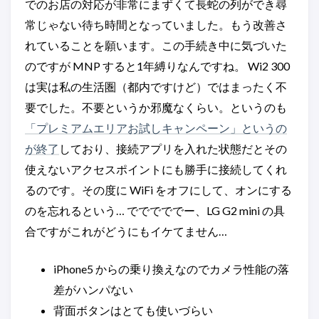
でのお店の対応が非常にまずくて長蛇の列ができ尋
常じゃない待ち時間となっていました。もう改善さ
れていることを願います。この手続き中に気づいた
のですが MNP すると1年縛りなんですね。 Wi2 300
は実は私の生活圏（都内ですけど）ではまったく不
要でした。不要というか邪魔なくらい。というのも
「プレミアムエリアお試しキャンペーン」というの
が終了
しており、接続アプリを入れた状態だとその
使えないアクセスポイントにも勝手に接続してくれ
るのです。その度に WiFi をオフにして、オンにする
のを忘れるという… でででででー、LG G2 mini の具
合ですがこれがどうにもイケてません…
iPhone5 からの乗り換えなのでカメラ性能の落
差がハンパない
背面ボタンはとても使いづらい