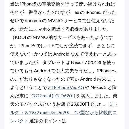
当は iPhone5 の電池交換を行って使い続けられれば
それが一番良かったのですが、au の iPhone5 だった
せいで docomo の MVNO サービスでは使えないた
め、新たにスマホを調達する必要がありました。
（KDDI の MVNO 的なサービスもあったようです
が、iPhone5 では LTE でしか接続できず、まともに
使えない） かつては Android なんて使えねーと思っ
ていましたが、タブレットは Nexus 7 (2013) を使っ
ていてもう Android でも大丈夫そうだし、iPhone へ
のこだわりもなくなったので安い Android 端末にし
ようということで
ZTE Blade Vec 4G
や Nexus 5 と悩
んだ末に
LG G2 mini (LG-D620J)
を購入しました。楽
天のモバックスというお店で 29,800円でした。
ミド
ルクラスのG2 mini LG-D620J、4.7型ながら比較的コ
ンパクト
選定のポイントは