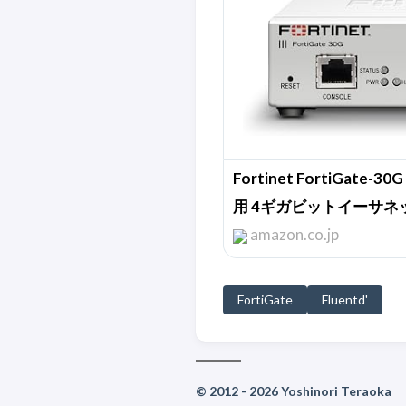
Fortinet FortiGa
用 4ギガビットイーサネット 
amazon.co.jp
FortiGate
Fluentd'
© 2012 - 2026 Yoshinori Teraoka