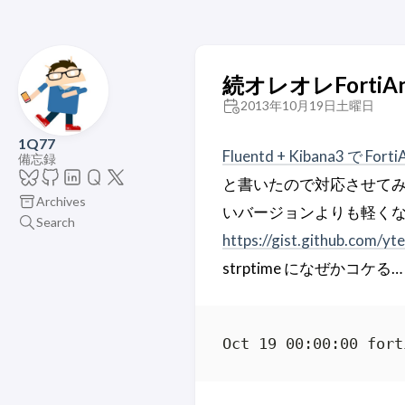
続オレオレFortiAna
2013年10月19日土曜日
1Q77
Fluentd + Kibana3 で For
備忘録
と書いたので対応させてみま
Archives
いバージョンよりも軽くなっ
Search
https://gist.github.com/y
strptime になぜかコケる…
Oct 19 00:00:00 fort