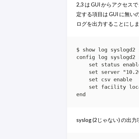
2,3 は GUI からアクセスで
定する項目は GUI に無い
ログを出力することにし
$ show log syslogd2 
config log syslogd2 
    set status enable
    set server "10.2
    set csv enable

    set facility loca
end
syslog (2じゃない) 