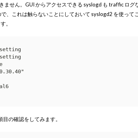
きません。GUI からアクセスできる syslogd も traffic ロ
ので、これは触らないことにしておいて syslogd2 を使って
ます。
setting

setting



0.30.40"

l6

の出力項目の確認をしてみます。