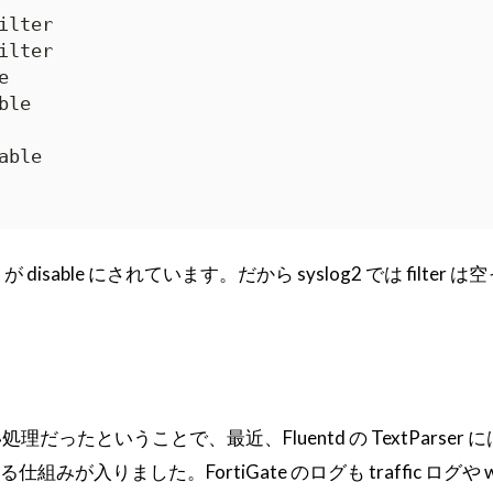
lter

lter



le

ble

infected が disable にされています。だから syslog2 では filter
い処理だったということで、最近、Fluentd の TextParser に
 する仕組みが入りました。FortiGate のログも traffic ログや web