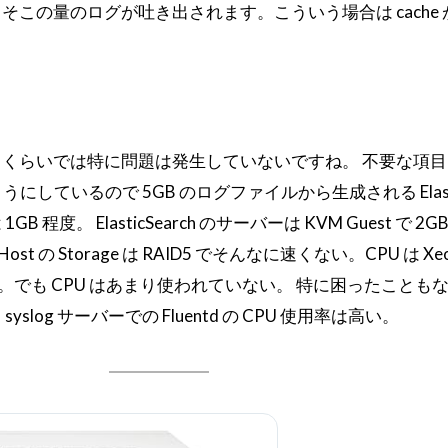
この量のログが吐き出されます。こういう場合は cache 
nes / min くらいでは特に問題は発生していないですね。 不要な項
ないようにしているので 5GB のログファイルから生成される Elasti
程度。 ElasticSearch のサーバーは KVM Guest で 2G
M Host の Storage は RAID5 でそんなに速くない。CPU は Xeo
いる。でも CPU はあまり使われていない。 特に困ったことも
log サーバーでの Fluentd の CPU 使用率は高い。