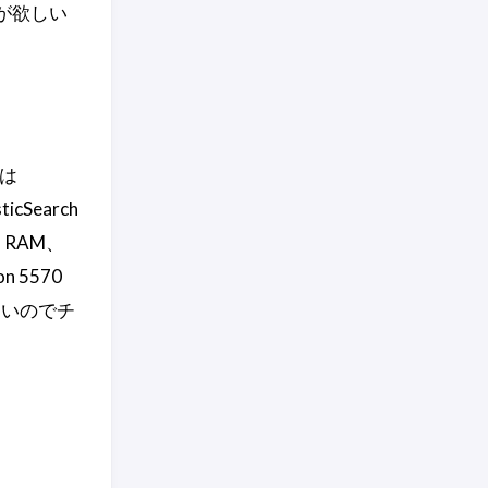
が欲しい
目は
cSearch
B RAM、
n 5570
ないのでチ