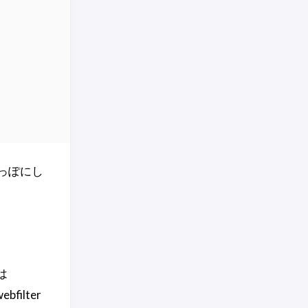
 は空っぽにし
は
filter