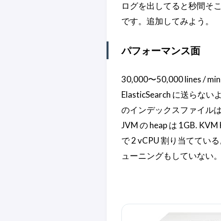
ログを出してると秒間そこそ
です。追加してみよう。
パフォーマンス面
30,000〜50,000 li
ElasticSearch に送ら
のインデックスファイルは 1GB 
JVM の heap は 1GB. KV
で 2 vCPU 割り当てて
ューニングもしていない。 sys