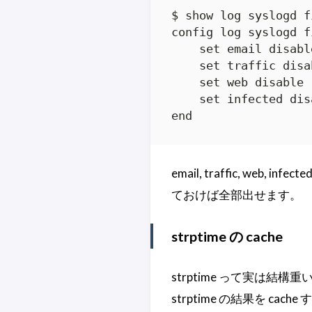
$ show log syslogd fi
config log syslogd fi
    set email disable
    set traffic disab
    set web disable

    set infected disa
end
email, traffic, web, 
ておけば全部出せます。
strptime の cache
strptime って実は結構重
strptime の結果を cache