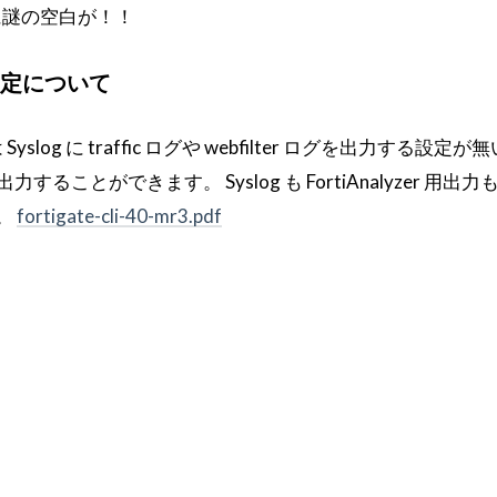
に謎の空白が！！
og 設定について
log に traffic ログや webfilter ログを出力する設定
することができます。 Syslog も FortiAnalyzer 用出
。
fortigate-cli-40-mr3.pdf