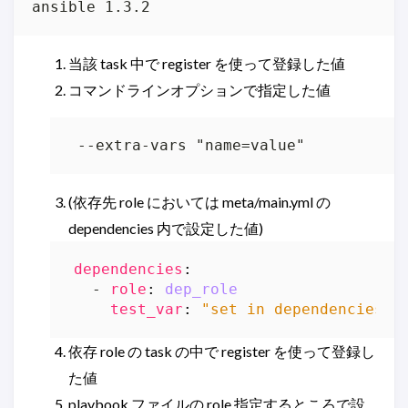
ansible 1.3.2
当該 task 中で register を使って登録した値
コマンドラインオプションで指定した値
 --extra-vars "name=value"
(依存先 role においては meta/main.yml の
dependencies 内で設定した値)
dependencies
:
- 
role
:
dep_role
test_var
:
"set in dependencies"
依存 role の task の中で register を使って登録し
た値
playbook ファイルの role 指定するところで設