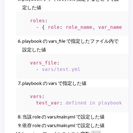
定した値
roles
:
- {
role
:
role_name, var_name
:
1
playbook の vars_file で指定したファイル内で
設定した値
vars_file
:
- 
vars/test.yml
playbook の vars で指定した値
vars
:
test_var
:
defined in playbook va
当該 role の vars/main.yml で設定した値
依存 role の vars/main.yml で設定した値