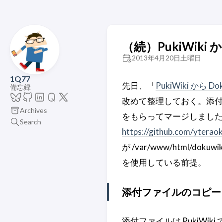
（続）PukiWiki 
2013年4月20日土曜日
1Q77
先日、「
PukiWiki から 
備忘録
改めて整理しておく。添付ファ
Archives
をもらってマージしました。
Search
https://github.com/yterao
が /var/www/html
を使用している前提。
添付ファイルのコピー
添付ファイルは PukiWiki で