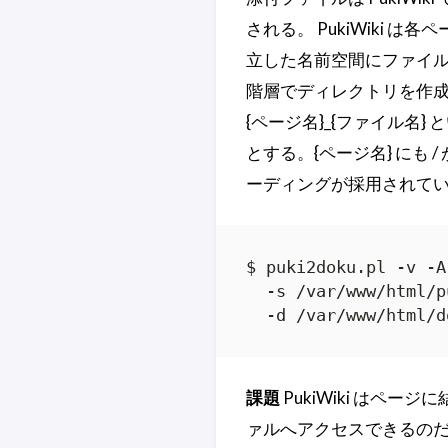
される。 PukiWiki 
立した名前空間にファイ
階層でディレクトリを作成し、
{ページ名}_{ファイル名}
とする。{ページ名} にも
ーディングが採用されて
$ puki2doku.pl -v -A 
  -s /var/www/html/p
  -d /var/www/html/d
課題
PukiWiki はペ
ァルへアクセスできるのだが