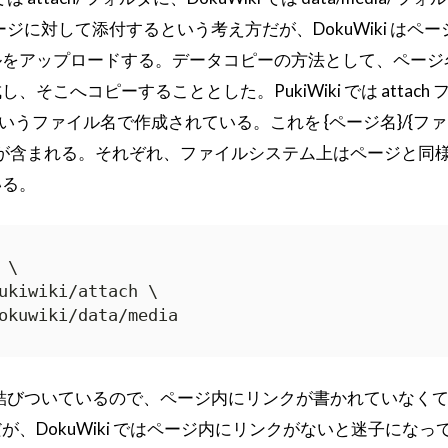
は各ページに対して添付するという考え方だが、DokuWiki はペ
ルをアップロードする。データコピーの方法として、ページ
そこへコピーすることとした。PukiWiki では attach
 というファイル名で作成されている。これを {ページ名}/{ファ
 / が含まれる。それぞれ、ファイルシステム上はページと同
いる。
\

ukiwiki/attach \

okuwiki/data/media
ージに結びついているので、ページ内にリンクが書かれていなく
、DokuWiki ではページ内にリンクがないと迷子になっ