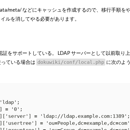
ache/, data/meta/ などにキャッシュを作成するので、移行手順
ァイルを消してやる必要があります。
LDAP 認証をサポートしている。 LDAP サーバーとして以前取り
 を使っている場合は
に次のよ
dokuwiki/conf/local.php
'ldap';

] = '0';

]['server'] = 'ldap://ldap.example.com:1389';

]['usertree'] = 'ou=People,dc=example,dc=com';