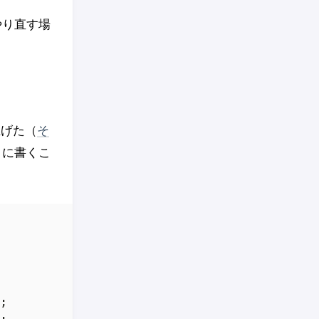
をやり直す場
上げた（
そ
うに書くこ

