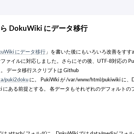
から DokuWiki にデータ移行
DokuWiki にデータ移行
」を書いた後にもいろいろ改善をすす
イルに対応しました。さらにその後、UTF-8対応の PullRe
 データ移行スクリプトは Github
ka/puki2doku
に。 PukiWki が /var/www/html/pukiwiki に、
/dokuwiki にある前提とする。 各データもそれぞれのデフォルト
は attach/ フォルダに、DokuWiki では data/media/ 