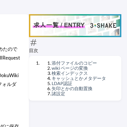
めたので
目次
quest
添付ファイルのコピー
wiki ページの変換
検索インデックス
DokuWiki
キャッシュとかメタデータ
LDAP認証
のフォルダ
矢印とかの自動置換
諸設定
フォルダに保存