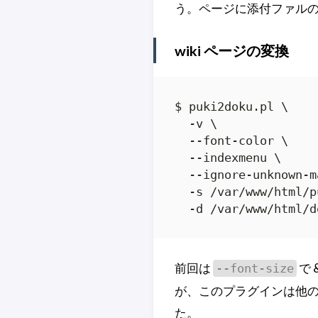
う。ページに添付ファル
wiki ページの変換
$ puki2doku.pl \

  -v \

  --font-color \

  --indexmenu \

  --ignore-unknown-ma
  -s /var/www/html/p
  -d /var/www/html/d
前回は
で 
--font-size
が、このプラグインは他
た。