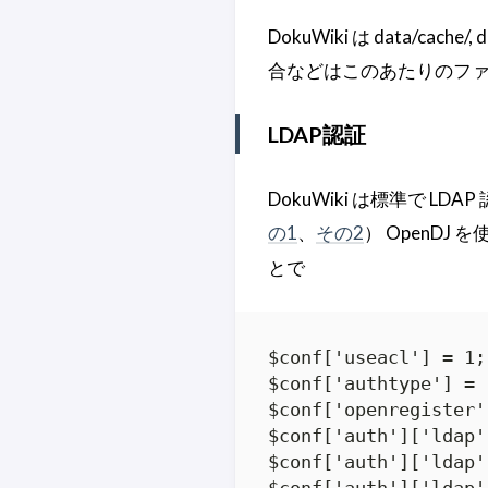
DokuWiki は data/c
合などはこのあたりのフ
LDAP認証
DokuWiki は標準で 
の1
、
その2
） OpenDJ
とで
$conf['useacl'] = 1;

$conf['authtype'] = 
$conf['openregister'
$conf['auth']['ldap'
$conf['auth']['ldap'