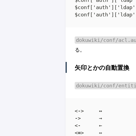
$conf['auth']['ldap'
$conf['auth']['ldap'
$conf['auth']['ldap'
dokuwiki/conf/acl.a
る。
矢印とかの自動置換
dokuwiki/conf/entit
<->     ↔

->      →

<-      ←

<=>     ⇔
