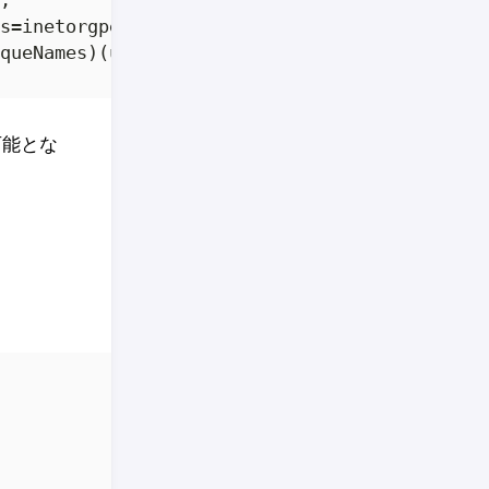


s=inetorgperson))';

queNames)(uniqueMember=%{dn}))';
可能とな