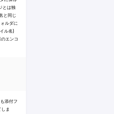
ージとは独
名と同じ
 フォルダに
イル名}
様のエンコ
ても添付フ
てしま