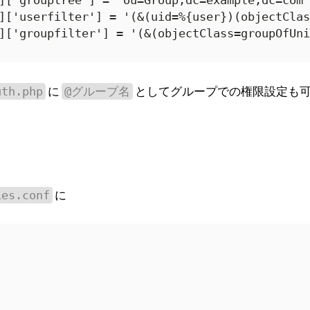
]['grouptree'] = 'ou=Group,dc=example,dc=com';
]['userfilter'] = '(&(uid=%{user})(objectClas
]['groupfilter'] = '(&(objectClass=groupOfUni
に
としてグループでの権限設定も
uth.php
@グループ名
に
ies.conf