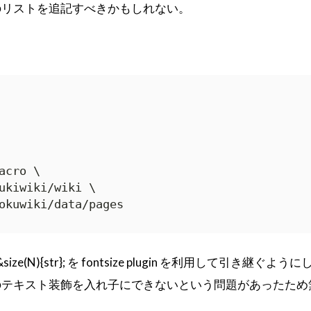
のリストを追記すべきかもしれない。
cro \

ukiwiki/wiki \

okuwiki/data/pages
&size(N){str}; を fontsize plugin を利用して引き継ぐよ
のテキスト装飾を入れ子にできないという問題があったため