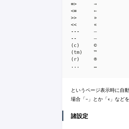
=>      ⇒

<=      ⇐

>>      »

<<      «

---     —

--      –

(c)     ©

(tm)    ™

(r)     ®

...     …
というページ表示時に自
場合「–」とか「«」など
諸設定