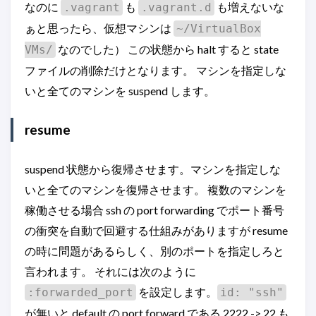
なのに
も
も増えないな
.vagrant
.vagrant.d
ぁと思ったら、仮想マシンは
~/VirtualBox
なのでした） この状態から halt すると state
VMs/
ファイルの削除だけとなります。 マシンを指定しな
いと全てのマシンを suspend します。
resume
suspend 状態から復帰させます。マシンを指定しな
いと全てのマシンを復帰させます。 複数のマシンを
稼働させる場合 ssh の port forwarding でポート番号
の衝突を自動で回避する仕組みがありますが resume
の時に問題があるらしく、別のポートを指定しろと
言われます。 それには次のように
を設定します。
:forwarded_port
id: "ssh"
が無いと default の port forward である 2222 -> 22 も