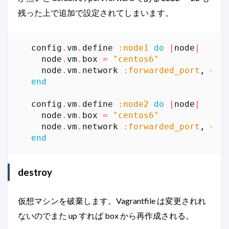
残った上で追加で設定されてしまいます。
config
.
vm
.
define
:node1
do
|
node
|
node
.
vm
.
box
=
"centos6"
node
.
vm
.
network
:forwarded_port
,
gue
end
config
.
vm
.
define
:node2
do
|
node
|
node
.
vm
.
box
=
"centos6"
node
.
vm
.
network
:forwarded_port
,
gue
end
destroy
仮想マシンを破棄します。Vagrantfile は変更されれ
ないのでまた up すれば box から再作成される。